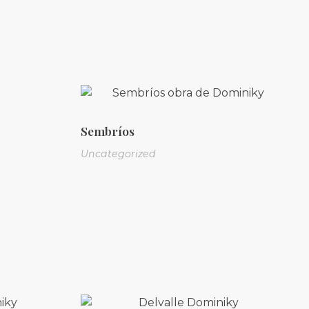
Sembríos
Uncategorized