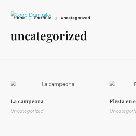
Home
Portfolio
uncategorized
Marcelo Dominiky
uncategorized
La campeona
Fiesta en 
Uncategorized
Uncategori