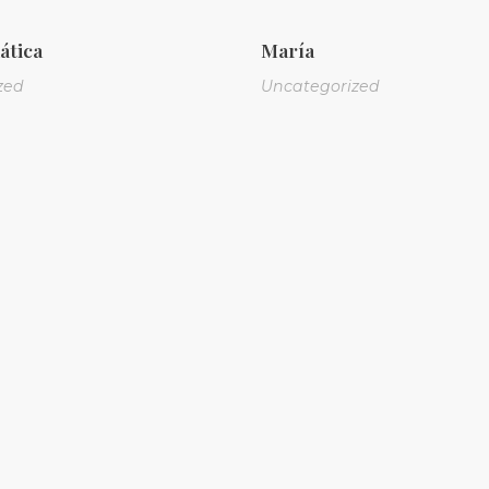
ática
María
zed
Uncategorized