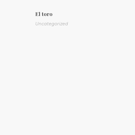
El toro
Uncategorized